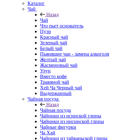
Каталог
Чай
Назад
Чай
Что пьет основатель
Пуэр
Красный чай
Зеленый чай
Белый чай
Пьянящие чаи - замена алкоголя
Желтый чай
Жасминовый чай
Улун
Вместо кофе
Травяной чай
Хей Ча Черный чай
Выдержанный
Чайная посуда
Назад
Чайная посуда
Чайники из исинской глины
Чайники из нисинской глины
Чайные фигурки
Ча Хай
Чайники из тайваньской глины