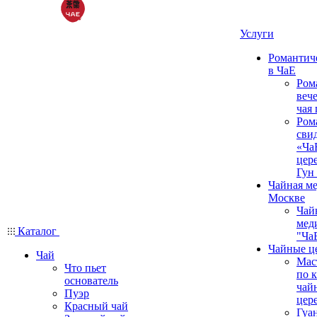
Услуги
Романтич
в ЧаЕ
Ром
вече
чая
Ром
сви
«Ча
цер
Гун
Чайная ме
Москве
Чай
мед
Каталог
"Ча
Чайные ц
Чай
Мас
Что пьет
по 
основатель
чай
Пуэр
цер
Красный чай
Гуа