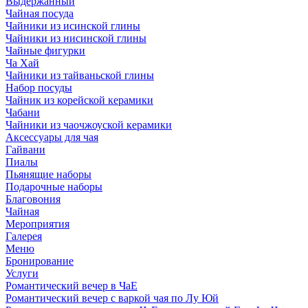
Выдержанный
Чайная посуда
Чайники из исинской глины
Чайники из нисинской глины
Чайные фигурки
Ча Хай
Чайники из тайваньской глины
Набор посуды
Чайник из корейской керамики
Чабани
Чайники из чаочжоуской керамики
Аксессуары для чая
Гайвани
Пиалы
Пьянящие наборы
Подарочные наборы
Благовония
Чайная
Мероприятия
Галерея
Меню
Бронирование
Услуги
Романтический вечер в ЧаЕ
Романтический вечер с варкой чая по Лу Юй