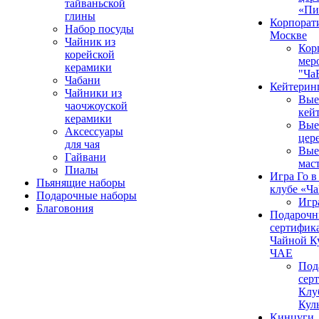
тайваньской
«Пи
глины
Корпорат
Набор посуды
Москве
Чайник из
Кор
корейской
мер
керамики
"Ча
Чабани
Кейтерин
Чайники из
Вые
чаочжоуской
кей
керамики
Вые
Аксессуары
цер
для чая
Вые
Гайвани
мас
Пиалы
Игра Го в
Пьянящие наборы
клубе «Ч
Подарочные наборы
Игр
Благовония
Подароч
сертифика
Чайной К
ЧАЕ
Под
сер
Клу
Кул
Кинцуги