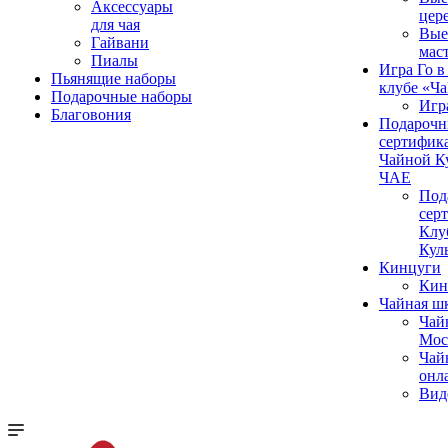
Аксессуары
цер
для чая
Вые
Гайвани
мас
Пиалы
Игра Го в
Пьянящие наборы
клубе «Ч
Подарочные наборы
Игр
Благовония
Подароч
сертифика
Чайной К
ЧАЕ
Под
сер
Клу
Кул
Кинцуги
Кин
Чайная ш
Чай
Мос
Чай
онл
Вид