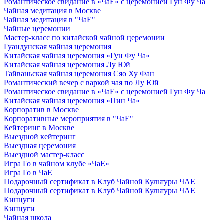
Романтическое свидание в «ЧаЕ» с церемонией Гун Фу Ча
Чайная медитация в Москве
Чайная медитация в "ЧаЕ"
Чайные церемонии
Мастер-класс по китайской чайной церемонии
Гуандунская чайная церемония
Китайская чайная церемония «Гун Фу Ча»
Китайская чайная церемония Лу Юй
Тайваньская чайная церемония Сяо Ху Фан
Романтический вечер с варкой чая по Лу Юй
Романтическое свидание в «ЧаЕ» с церемонией Гун Фу Ча
Китайская чайная церемония «Пин Ча»
Корпоратив в Москве
Корпоративные мероприятия в "ЧаЕ"
Кейтеринг в Москве
Выездной кейтеринг
Выездная церемония
Выездной мастер-класс
Игра Го в чайном клубе «ЧаЕ»
Игра Го в ЧаЕ
Подарочный сертификат в Клуб Чайной Культуры ЧАЕ
Подарочный сертификат в Клуб Чайной Культуры ЧАЕ
Кинцуги
Кинцуги
Чайная школа