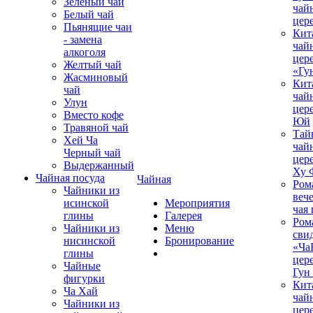
Зеленый чай
чай
Белый чай
цер
Пьянящие чаи
Кит
- замена
чай
алкоголя
цер
Желтый чай
«Гу
Жасминовый
Кит
чай
чай
Улун
цер
Вместо кофе
Юй
Травяной чай
Тай
Хей Ча
чай
Черный чай
цер
Выдержанный
Ху 
Чайная посуда
Чайная
Ром
Чайники из
вече
исинской
Мероприятия
чая
глины
Галерея
Ром
Чайники из
Меню
сви
нисинской
Бронирование
«Ча
глины
цер
Чайные
Гун
фигурки
Кит
Ча Хай
чай
Чайники из
цер