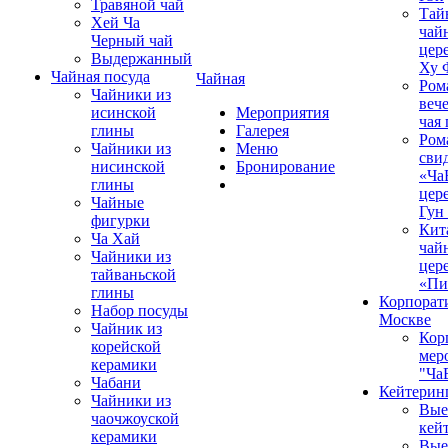
Травяной чай
Тай
Хей Ча
чай
Черный чай
цер
Выдержанный
Ху 
Чайная посуда
Чайная
Ром
Чайники из
вече
исинской
Мероприятия
чая
глины
Галерея
Ром
Чайники из
Меню
сви
нисинской
Бронирование
«Ча
глины
цер
Чайные
Гун
фигурки
Кит
Ча Хай
чай
Чайники из
цер
тайваньской
«Пи
глины
Корпорат
Набор посуды
Москве
Чайник из
Кор
корейской
мер
керамики
"Ча
Чабани
Кейтерин
Чайники из
Вые
чаочжоуской
кей
керамики
Вые