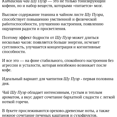
Китайский чай Шу Пуэр
— это не только тонизирующий
кофеин, но и набор веществ, которыми «питается» мозг.
Высокое содержание теанина в чайном листе
Шу Пуэра
,
способствует повышению умственной и физической
работоспособности, улучшению настроения, появлению
ощущения радости и просветления.
Поэтому эффект бодрости от
Шу Пуэр
может длиться
несколько часов: появляется больше энергии, исчезает
суетливость, улучшается концентрация и когнитивные
способности.
И все это — на фоне стабильного, спокойного настроения без
агрессии и усталости, которая неизбежно возникает после
кофе.
Идеальный вариант для чаепития
Шу Пуэр
- первая половина
дня.
Чай Шу Пуэр
обладает интенсивным, густым и теплым
ароматом, а вкус дарит сочетание бархатной сладости с легкой
ноткой горечи.
В букете прослеживаются орехово-древесные ноты, а также
нежное сочетание печеных каштанов и сухофруктов.