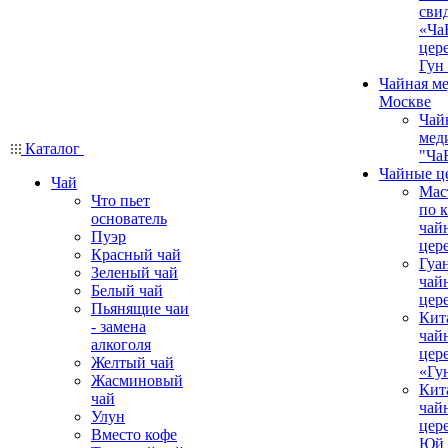
сви
«Ча
цер
Гун
Чайная ме
Москве
Чай
мед
Каталог
"Ча
Чайные ц
Чай
Мас
Что пьет
по 
основатель
чай
Пуэр
цер
Красный чай
Гуа
Зеленый чай
чай
Белый чай
цер
Пьянящие чаи
Кит
- замена
чай
алкоголя
цер
Желтый чай
«Гу
Жасминовый
Кит
чай
чай
Улун
цер
Вместо кофе
Юй