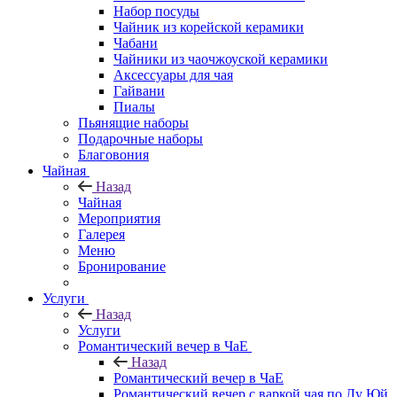
Набор посуды
Чайник из корейской керамики
Чабани
Чайники из чаочжоуской керамики
Аксессуары для чая
Гайвани
Пиалы
Пьянящие наборы
Подарочные наборы
Благовония
Чайная
Назад
Чайная
Мероприятия
Галерея
Меню
Бронирование
Услуги
Назад
Услуги
Романтический вечер в ЧаЕ
Назад
Романтический вечер в ЧаЕ
Романтический вечер с варкой чая по Лу Юй