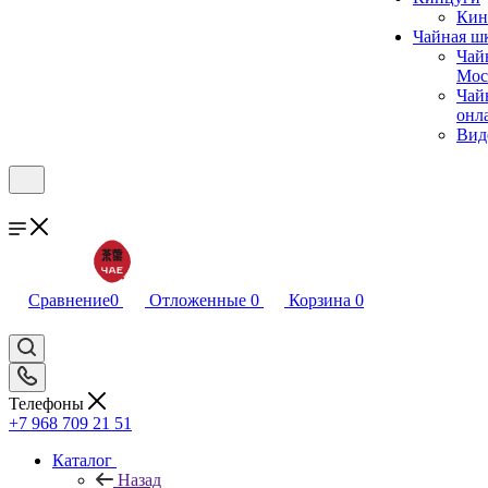
Кин
Чайная ш
Чай
Мос
Чай
онл
Вид
Сравнение
0
Отложенные
0
Корзина
0
Телефоны
+7 968 709 21 51
Каталог
Назад