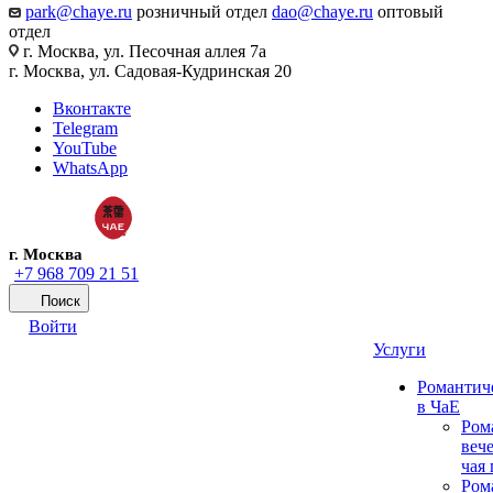
park@chaye.ru
розничный отдел
dao@chaye.ru
оптовый
отдел
г. Москва, ул. Песочная аллея 7а
г. Москва, ул. Садовая-Кудринская 20
Вконтакте
Telegram
YouTube
WhatsApp
г. Москва
+7 968 709 21 51
Поиск
Войти
Услуги
Романтич
в ЧаЕ
Ром
вече
чая
Ром