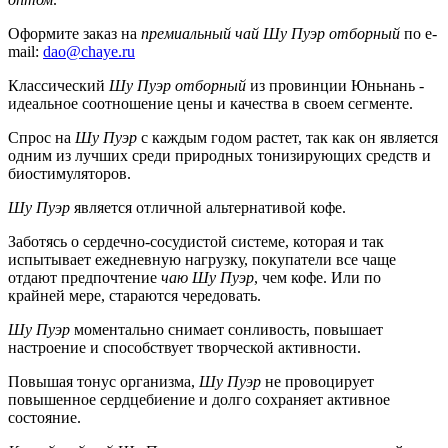
Оформите заказ на
премиальный чай Шу Пуэр отборный
по e-
mail:
dao@chaye.ru
Классический
Шу Пуэр отборный
из провинции Юньнань -
идеальное соотношение цены и качества в своем сегменте.
Спрос на
Шу Пуэр
с каждым годом растет, так как он является
одним из лучших среди природных тонизирующих средств и
биостимуляторов.
Шу Пуэр
является отличной альтернативой кофе.
Заботясь о сердечно-сосудистой системе, которая и так
испытывает ежедневную нагрузку, покупатели все чаще
отдают предпочтение
чаю Шу Пуэр
, чем кофе. Или по
крайней мере, стараются чередовать.
Шу Пуэр
моментально снимает сонливость, повышает
настроение и способствует творческой активности.
Повышая тонус организма,
Шу Пуэр
не провоцирует
повышенное сердцебиение и долго сохраняет активное
состояние.