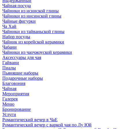
Выдержанный
Чайная посуда
Чайники из исинской глины
Чайники из нисинской глины
Чайные фигурки
Ча Хай
Чайники из тайваньской глины
Набор посуды
Чайник из корейской керамики
Чабани
Чайники из чаочжоуской керамики
Аксессуары для чая
Гайвани
Пиалы
Пьянящие наборы
Подарочные наборы
Благовония
Чайная
Мероприятия
Галерея
Меню
Бронирование
Услуги
Романтический вечер в ЧаЕ
Романтический вечер с варкой чая по Лу Юй