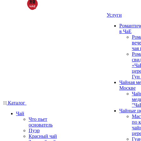
Услуги
Романтич
в ЧаЕ
Ром
вече
чая
Ром
сви
«Ча
цер
Гун
Чайная ме
Москве
Чай
мед
Каталог
"Ча
Чайные ц
Чай
Мас
Что пьет
по 
основатель
чай
Пуэр
цер
Красный чай
Гуа