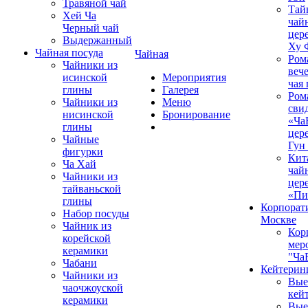
Травяной чай
Тай
Хей Ча
чай
Черный чай
цер
Выдержанный
Ху 
Чайная посуда
Чайная
Ром
Чайники из
вече
исинской
Мероприятия
чая
глины
Галерея
Ром
Чайники из
Меню
сви
нисинской
Бронирование
«Ча
глины
цер
Чайные
Гун
фигурки
Кит
Ча Хай
чай
Чайники из
цер
тайваньской
«Пи
глины
Корпорат
Набор посуды
Москве
Чайник из
Кор
корейской
мер
керамики
"Ча
Чабани
Кейтерин
Чайники из
Вые
чаочжоуской
кей
керамики
Вые