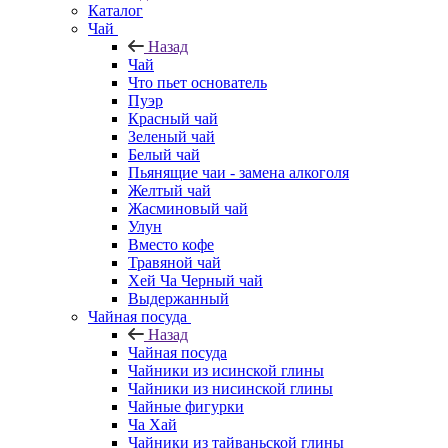
Каталог
Чай
Назад
Чай
Что пьет основатель
Пуэр
Красный чай
Зеленый чай
Белый чай
Пьянящие чаи - замена алкоголя
Желтый чай
Жасминовый чай
Улун
Вместо кофе
Травяной чай
Хей Ча Черный чай
Выдержанный
Чайная посуда
Назад
Чайная посуда
Чайники из исинской глины
Чайники из нисинской глины
Чайные фигурки
Ча Хай
Чайники из тайваньской глины