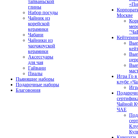
тайваньской
«Пи
глины
Корпорат
Набор посуды
Москве
Чайник из
Кор
корейской
мер
керамики
"Ча
Чабани
Кейтерин
Чайники из
Вые
чаочжоуской
кей
керамики
Вые
Аксессуары
цер
для чая
Вые
Гайвани
мас
Пиалы
Игра Го в
Пьянящие наборы
клубе «Ч
Подарочные наборы
Игр
Благовония
Подароч
сертифика
Чайной К
ЧАЕ
Под
сер
Клу
Кул
Кинцуги