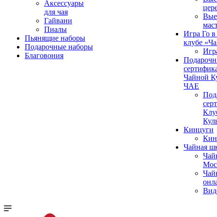
Аксессуары
цер
для чая
Вые
Гайвани
мас
Пиалы
Игра Го в
Пьянящие наборы
клубе «Ч
Подарочные наборы
Игр
Благовония
Подароч
сертифика
Чайной К
ЧАЕ
Под
сер
Клу
Кул
Кинцуги
Кин
Чайная ш
Чай
Мос
Чай
онл
Вид