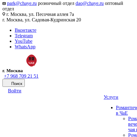
park@chaye.ru
розничный отдел
dao@chaye.ru
оптовый
отдел
г. Москва, ул. Песочная аллея 7а
г. Москва, ул. Садовая-Кудринская 20
Вконтакте
Telegram
YouTube
WhatsApp
г. Москва
+7 968 709 21 51
Поиск
Войти
Услуги
Романтич
в ЧаЕ
Ром
вече
чая
Ром