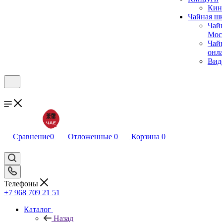
Кин
Чайная ш
Чай
Мос
Чай
онл
Вид
Сравнение
0
Отложенные
0
Корзина
0
Телефоны
+7 968 709 21 51
Каталог
Назад