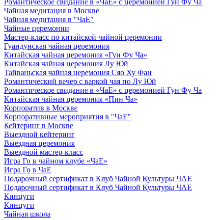
Романтическое свидание в «ЧаЕ» с церемонией Гун Фу Ча
Чайная медитация в Москве
Чайная медитация в "ЧаЕ"
Чайные церемонии
Мастер-класс по китайской чайной церемонии
Гуандунская чайная церемония
Китайская чайная церемония «Гун Фу Ча»
Китайская чайная церемония Лу Юй
Тайваньская чайная церемония Сяо Ху Фан
Романтический вечер с варкой чая по Лу Юй
Романтическое свидание в «ЧаЕ» с церемонией Гун Фу Ча
Китайская чайная церемония «Пин Ча»
Корпоратив в Москве
Корпоративные мероприятия в "ЧаЕ"
Кейтеринг в Москве
Выездной кейтеринг
Выездная церемония
Выездной мастер-класс
Игра Го в чайном клубе «ЧаЕ»
Игра Го в ЧаЕ
Подарочный сертификат в Клуб Чайной Культуры ЧАЕ
Подарочный сертификат в Клуб Чайной Культуры ЧАЕ
Кинцуги
Кинцуги
Чайная школа