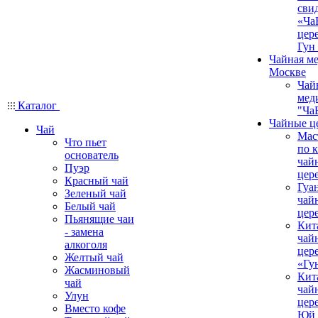
сви
«Ча
цер
Гун
Чайная ме
Москве
Чай
мед
Каталог
"Ча
Чайные ц
Чай
Мас
Что пьет
по 
основатель
чай
Пуэр
цер
Красный чай
Гуа
Зеленый чай
чай
Белый чай
цер
Пьянящие чаи
Кит
- замена
чай
алкоголя
цер
Желтый чай
«Гу
Жасминовый
Кит
чай
чай
Улун
цер
Вместо кофе
Юй