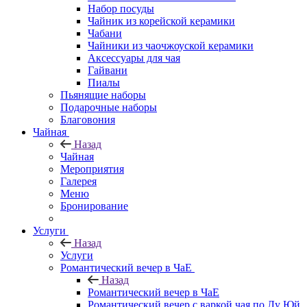
Набор посуды
Чайник из корейской керамики
Чабани
Чайники из чаочжоуской керамики
Аксессуары для чая
Гайвани
Пиалы
Пьянящие наборы
Подарочные наборы
Благовония
Чайная
Назад
Чайная
Мероприятия
Галерея
Меню
Бронирование
Услуги
Назад
Услуги
Романтический вечер в ЧаЕ
Назад
Романтический вечер в ЧаЕ
Романтический вечер с варкой чая по Лу Юй