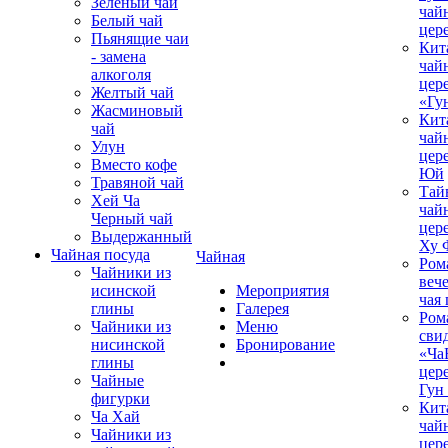
Зеленый чай
чай
Белый чай
цер
Пьянящие чаи
Кит
- замена
чай
алкоголя
цер
Желтый чай
«Гу
Жасминовый
Кит
чай
чай
Улун
цер
Вместо кофе
Юй
Травяной чай
Тай
Хей Ча
чай
Черный чай
цер
Выдержанный
Ху 
Чайная посуда
Чайная
Ром
Чайники из
вече
исинской
Мероприятия
чая
глины
Галерея
Ром
Чайники из
Меню
сви
нисинской
Бронирование
«Ча
глины
цер
Чайные
Гун
фигурки
Кит
Ча Хай
чай
Чайники из
цер