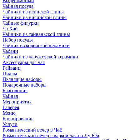
Выдержанный
Чайная посуда
Чайники из исинской глины
Чайники из нисинской глины
Чайные фигурки
Ча Хай
Чайники из тайваньской глины
Набор посуды
Чайник из корейской керамики
Чабани
Чайники из чаочжоуской керамики
Аксессуары для чая
Гайвани
Пиалы
Пьянящие наборы
Подарочные наборы
Благовония
Чайная
Мероприятия
Галерея
Меню
Бронирование
Услуги
Романтический вечер в ЧаЕ
Романтический вечер с варкой чая по Лу Юй