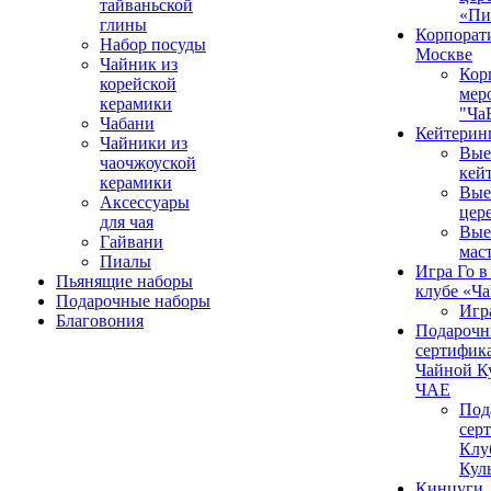
тайваньской
«Пи
глины
Корпорат
Набор посуды
Москве
Чайник из
Кор
корейской
мер
керамики
"Ча
Чабани
Кейтерин
Чайники из
Вые
чаочжоуской
кей
керамики
Вые
Аксессуары
цер
для чая
Вые
Гайвани
мас
Пиалы
Игра Го в
Пьянящие наборы
клубе «Ч
Подарочные наборы
Игр
Благовония
Подароч
сертифика
Чайной К
ЧАЕ
Под
сер
Клу
Кул
Кинцуги