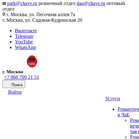
park@chaye.ru
розничный отдел
dao@chaye.ru
оптовый
отдел
г. Москва, ул. Песочная аллея 7а
г. Москва, ул. Садовая-Кудринская 20
Вконтакте
Telegram
YouTube
WhatsApp
г. Москва
+7 968 709 21 51
Поиск
Войти
Услуги
Романтич
в ЧаЕ
Ром
вече
чая
Ром