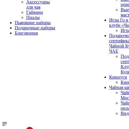
Аксессуары
цер
для чая
Вые
Гайвани
мас
Пиалы
Игра Го в
Пьянящие наборы
клубе «Ч
Подарочные наборы
Игр
Благовония
Подароч
сертифика
Чайной К
ЧАЕ
Под
сер
Клу
Кул
Кинцуги
Кин
Чайная ш
Чай
Мос
Чай
онл
Вид