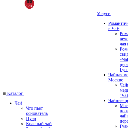
Услуги
Романтич
в ЧаЕ
Ром
вече
чая
Ром
сви
«Ча
цер
Гун
Чайная ме
Москве
Чай
мед
Каталог
"Ча
Чайные ц
Чай
Мас
Что пьет
по 
основатель
чай
Пуэр
цер
Красный чай
Гуа