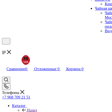
Кин
Чайная ш
Чай
Мос
Чай
онл
Вид
Сравнение
0
Отложенные
0
Корзина
0
Телефоны
+7 968 709 21 51
Каталог
Назад