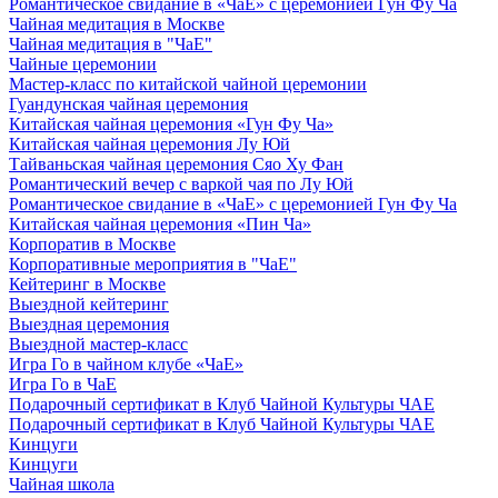
Романтическое свидание в «ЧаЕ» с церемонией Гун Фу Ча
Чайная медитация в Москве
Чайная медитация в "ЧаЕ"
Чайные церемонии
Мастер-класс по китайской чайной церемонии
Гуандунская чайная церемония
Китайская чайная церемония «Гун Фу Ча»
Китайская чайная церемония Лу Юй
Тайваньская чайная церемония Сяо Ху Фан
Романтический вечер с варкой чая по Лу Юй
Романтическое свидание в «ЧаЕ» с церемонией Гун Фу Ча
Китайская чайная церемония «Пин Ча»
Корпоратив в Москве
Корпоративные мероприятия в "ЧаЕ"
Кейтеринг в Москве
Выездной кейтеринг
Выездная церемония
Выездной мастер-класс
Игра Го в чайном клубе «ЧаЕ»
Игра Го в ЧаЕ
Подарочный сертификат в Клуб Чайной Культуры ЧАЕ
Подарочный сертификат в Клуб Чайной Культуры ЧАЕ
Кинцуги
Кинцуги
Чайная школа