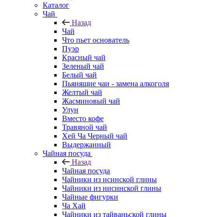
Каталог
Чай
Назад
Чай
Что пьет основатель
Пуэр
Красный чай
Зеленый чай
Белый чай
Пьянящие чаи - замена алкоголя
Желтый чай
Жасминовый чай
Улун
Вместо кофе
Травяной чай
Хей Ча Черный чай
Выдержанный
Чайная посуда
Назад
Чайная посуда
Чайники из исинской глины
Чайники из нисинской глины
Чайные фигурки
Ча Хай
Чайники из тайваньской глины