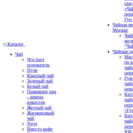
сви
«Ча
цер
Гун
Чайная ме
Москве
Чай
мед
Каталог
"Ча
Чайные ц
Чай
Мас
Что пьет
по 
основатель
чай
Пуэр
цер
Красный чай
Гуа
Зеленый чай
чай
Белый чай
цер
Пьянящие чаи
Кит
- замена
чай
алкоголя
цер
Желтый чай
«Гу
Жасминовый
Кит
чай
чай
Улун
цер
Вместо кофе
Юй