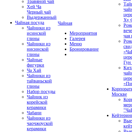
Травяной чай
Тай
Хей Ча
чай
Черный чай
цер
Выдержанный
Ху 
Чайная посуда
Чайная
Ром
Чайники из
вече
исинской
Мероприятия
чая
глины
Галерея
Ром
Чайники из
Меню
сви
нисинской
Бронирование
«Ча
глины
цер
Чайные
Гун
фигурки
Кит
Ча Хай
чай
Чайники из
цер
тайваньской
«Пи
глины
Корпорат
Набор посуды
Москве
Чайник из
Кор
корейской
мер
керамики
"Ча
Чабани
Кейтерин
Чайники из
Вые
чаочжоуской
кей
керамики
Вые