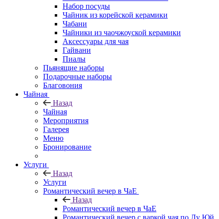
Набор посуды
Чайник из корейской керамики
Чабани
Чайники из чаочжоуской керамики
Аксессуары для чая
Гайвани
Пиалы
Пьянящие наборы
Подарочные наборы
Благовония
Чайная
Назад
Чайная
Мероприятия
Галерея
Меню
Бронирование
Услуги
Назад
Услуги
Романтический вечер в ЧаЕ
Назад
Романтический вечер в ЧаЕ
Романтический вечер с варкой чая по Лу Юй