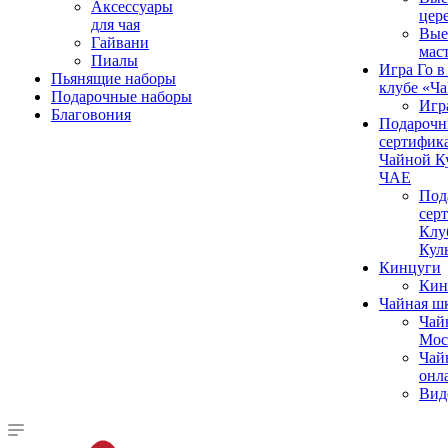
Аксессуары
цер
для чая
Вые
Гайвани
мас
Пиалы
Игра Го в
Пьянящие наборы
клубе «Ч
Подарочные наборы
Игр
Благовония
Подароч
сертифика
Чайной К
ЧАЕ
Под
сер
Клу
Кул
Кинцуги
Кин
Чайная ш
Чай
Мос
Чай
онл
Вид