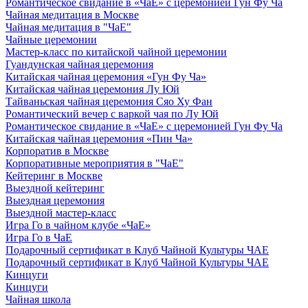
Романтическое свидание в «ЧаЕ» с церемонией Гун Фу Ча
Чайная медитация в Москве
Чайная медитация в "ЧаЕ"
Чайные церемонии
Мастер-класс по китайской чайной церемонии
Гуандунская чайная церемония
Китайская чайная церемония «Гун Фу Ча»
Китайская чайная церемония Лу Юй
Тайваньская чайная церемония Сяо Ху Фан
Романтический вечер с варкой чая по Лу Юй
Романтическое свидание в «ЧаЕ» с церемонией Гун Фу Ча
Китайская чайная церемония «Пин Ча»
Корпоратив в Москве
Корпоративные мероприятия в "ЧаЕ"
Кейтеринг в Москве
Выездной кейтеринг
Выездная церемония
Выездной мастер-класс
Игра Го в чайном клубе «ЧаЕ»
Игра Го в ЧаЕ
Подарочный сертификат в Клуб Чайной Культуры ЧАЕ
Подарочный сертификат в Клуб Чайной Культуры ЧАЕ
Кинцуги
Кинцуги
Чайная школа