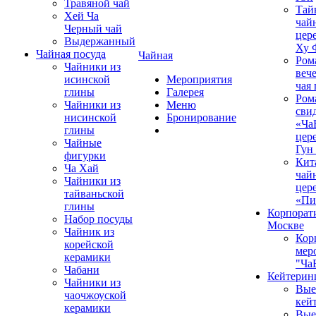
Травяной чай
Тай
Хей Ча
чай
Черный чай
цер
Выдержанный
Ху 
Чайная посуда
Чайная
Ром
Чайники из
вече
исинской
Мероприятия
чая
глины
Галерея
Ром
Чайники из
Меню
сви
нисинской
Бронирование
«Ча
глины
цер
Чайные
Гун
фигурки
Кит
Ча Хай
чай
Чайники из
цер
тайваньской
«Пи
глины
Корпорат
Набор посуды
Москве
Чайник из
Кор
корейской
мер
керамики
"Ча
Чабани
Кейтерин
Чайники из
Вые
чаочжоуской
кей
керамики
Вые