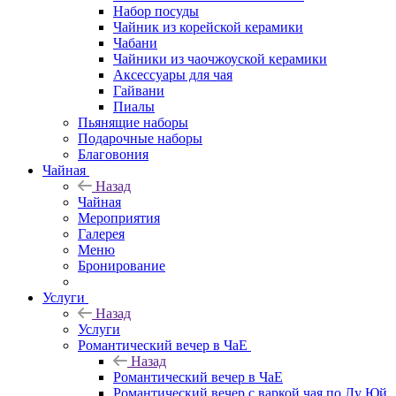
Набор посуды
Чайник из корейской керамики
Чабани
Чайники из чаочжоуской керамики
Аксессуары для чая
Гайвани
Пиалы
Пьянящие наборы
Подарочные наборы
Благовония
Чайная
Назад
Чайная
Мероприятия
Галерея
Меню
Бронирование
Услуги
Назад
Услуги
Романтический вечер в ЧаЕ
Назад
Романтический вечер в ЧаЕ
Романтический вечер с варкой чая по Лу Юй