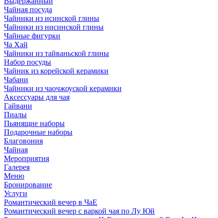
Выдержанный
Чайная посуда
Чайники из исинской глины
Чайники из нисинской глины
Чайные фигурки
Ча Хай
Чайники из тайваньской глины
Набор посуды
Чайник из корейской керамики
Чабани
Чайники из чаочжоуской керамики
Аксессуары для чая
Гайвани
Пиалы
Пьянящие наборы
Подарочные наборы
Благовония
Чайная
Мероприятия
Галерея
Меню
Бронирование
Услуги
Романтический вечер в ЧаЕ
Романтический вечер с варкой чая по Лу Юй