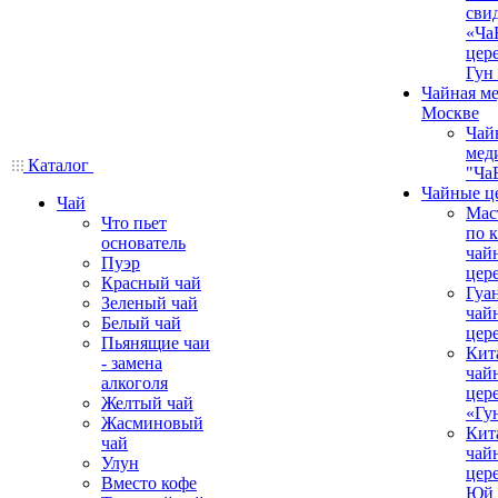
сви
«Ча
цер
Гун
Чайная ме
Москве
Чай
мед
Каталог
"Ча
Чайные ц
Чай
Мас
Что пьет
по 
основатель
чай
Пуэр
цер
Красный чай
Гуа
Зеленый чай
чай
Белый чай
цер
Пьянящие чаи
Кит
- замена
чай
алкоголя
цер
Желтый чай
«Гу
Жасминовый
Кит
чай
чай
Улун
цер
Вместо кофе
Юй