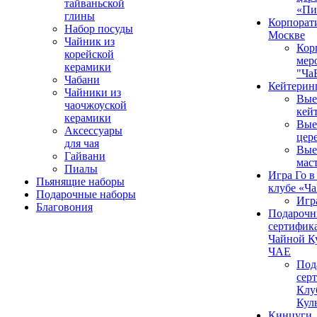
тайваньской
«Пи
глины
Корпорат
Набор посуды
Москве
Чайник из
Кор
корейской
мер
керамики
"Ча
Чабани
Кейтерин
Чайники из
Вые
чаочжоуской
кей
керамики
Вые
Аксессуары
цер
для чая
Вые
Гайвани
мас
Пиалы
Игра Го в
Пьянящие наборы
клубе «Ч
Подарочные наборы
Игр
Благовония
Подароч
сертифика
Чайной К
ЧАЕ
Под
сер
Клу
Кул
Кинцуги