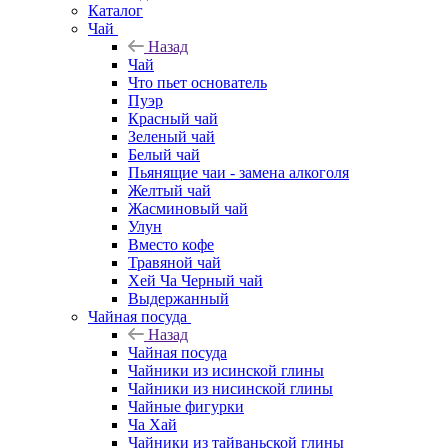
Каталог
Чай
Назад
Чай
Что пьет основатель
Пуэр
Красный чай
Зеленый чай
Белый чай
Пьянящие чаи - замена алкоголя
Желтый чай
Жасминовый чай
Улун
Вместо кофе
Травяной чай
Хей Ча Черный чай
Выдержанный
Чайная посуда
Назад
Чайная посуда
Чайники из исинской глины
Чайники из нисинской глины
Чайные фигурки
Ча Хай
Чайники из тайваньской глины